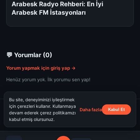
Arabesk Radyo Rehberi: En İyi
Arabesk FM İstasyonları
💬 Yorumlar (0)
Yorum yapmak için giriş yap →
Henüz yorum yok. İlk yorumu sen yap!
Bu site, deneyiminizi iyileştirmek
için çerezleri kullanır. Kullanmaya
Daha fazla
Kabul Et
Hakkımızda
Gizlilik Politikası
Kullanım Şartları
devam ederek çerez politikamızı
kabul etmiş olursunuz.
Axiir - Canlı Radyo Dinle © 2026