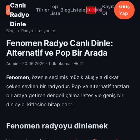
Canlı
Top
Kayıt
Giriş
♪
Türler
Blog
Listeler
Liste
Ol
Yap
Radyo
Dinle
Blog
›
Radyo İstasyonları
Fenomen Radyo Canlı Dinle:
Alternatif ve Pop Bir Arada
Admin · 20.06.2026 · 1 dk okuma · 👁 41
Fenomen
, özenle seçilmiş müzik akışıyla dikkat
çeken sevilen bir radyodur. Pop ve alternatif tarzları
bir araya getiren dengeli çalma listesiyle geniş bir
dinleyici kitlesine hitap eder.
Fenomen radyoyu dinlemek