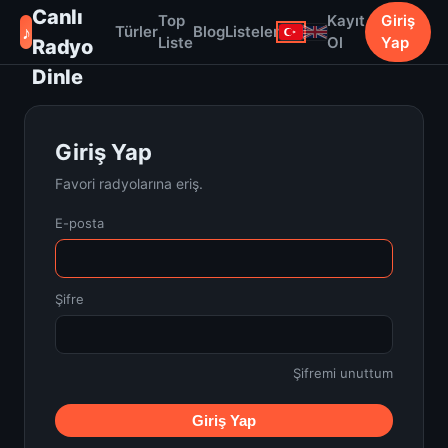
Canlı
Top
Kayıt
Giriş
♪
Türler
Blog
Listeler
Liste
Ol
Yap
Radyo
Dinle
Giriş Yap
Favori radyolarına eriş.
E-posta
Şifre
Şifremi unuttum
Giriş Yap