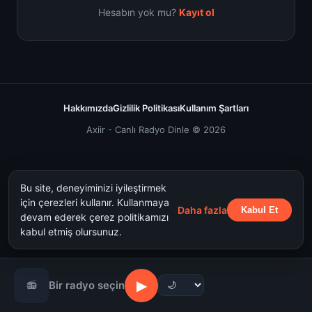
Hesabın yok mu?
Kayıt ol
Hakkımızda
Gizlilik Politikası
Kullanım Şartları
Axiir - Canlı Radyo Dinle © 2026
Bu site, deneyiminizi iyileştirmek
için çerezleri kullanır. Kullanmaya
Daha fazla
Kabul Et
devam ederek çerez politikamızı
kabul etmiş olursunuz.
▶
📻
Bir radyo seçin