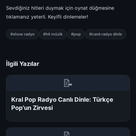
Sevdiğiniz hitleri duymak için oynat düğmesine
tıklamanız yeterli. Keyifli dinlemeler!
#show radyo
#hit müzik
#pop
#canlı radyo dinle
İlgili Yazılar
📝
Kral Pop Radyo Canlı Dinle: Türkçe
Pop'un Zirvesi
📝