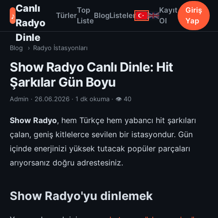
Canlı
Top
Kayıt
Giriş
♪
Türler
Blog
Listeler
Liste
Ol
Yap
Radyo
Dinle
Blog
›
Radyo İstasyonları
Show Radyo Canlı Dinle: Hit
Şarkılar Gün Boyu
Admin · 26.06.2026 · 1 dk okuma · 👁 40
Show Radyo
, hem Türkçe hem yabancı hit şarkıları
çalan, geniş kitlelerce sevilen bir istasyondur. Gün
içinde enerjinizi yüksek tutacak popüler parçaları
arıyorsanız doğru adrestesiniz.
Show Radyo'yu dinlemek