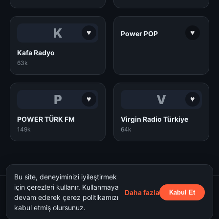
K
♥
♥
Power POP
Kafa Radyo
63k
P
V
♥
♥
POWER TÜRK FM
Virgin Radio Türkiye
149k
64k
Bu site, deneyiminizi iyileştirmek
için çerezleri kullanır. Kullanmaya
Daha fazla
Kabul Et
Hakkımızda
Gizlilik Politikası
Kullanım Şartları
devam ederek çerez politikamızı
kabul etmiş olursunuz.
Axiir - Canlı Radyo Dinle © 2026