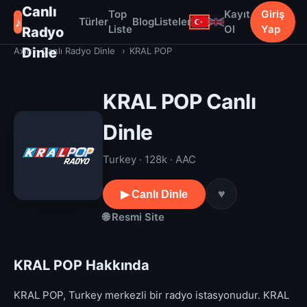
Canlı
Top
Kayıt
Giriş
♪
Türler
Blog
Listeler
Liste
Ol
Yap
Radyo
Dinle
Axiir - Canlı Radyo Dinle
›
KRAL POP
KRAL POP Canlı
Dinle
Turkey · 128k · AAC
♥
▶ Canlı Dinle
🌐 Resmi Site
KRAL POP Hakkında
KRAL POP, Turkey merkezli bir radyo istasyonudur. KRAL