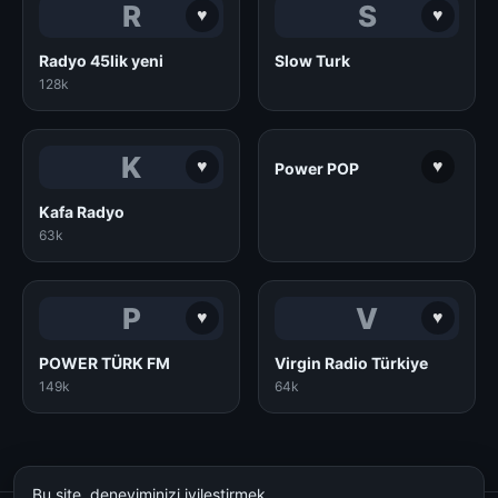
R
S
♥
♥
Radyo 45lik yeni
Slow Turk
128k
K
♥
♥
Power POP
Kafa Radyo
63k
P
V
♥
♥
POWER TÜRK FM
Virgin Radio Türkiye
149k
64k
Bu site, deneyiminizi iyileştirmek