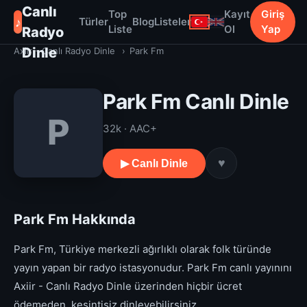
Canlı
Top
Kayıt
Giriş
♪
Türler
Blog
Listeler
Liste
Ol
Yap
Radyo
Dinle
Axiir - Canlı Radyo Dinle
›
Park Fm
Park Fm Canlı Dinle
P
32k · AAC+
♥
▶ Canlı Dinle
Park Fm Hakkında
Park Fm, Türkiye merkezli ağırlıklı olarak folk türünde
yayın yapan bir radyo istasyonudur. Park Fm canlı yayınını
Axiir - Canlı Radyo Dinle üzerinden hiçbir ücret
ödemeden, kesintisiz dinleyebilirsiniz.