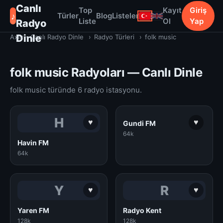
Canlı
Top
Kayıt
Giriş
♪
Türler
Blog
Listeler
Liste
Ol
Yap
Radyo
Dinle
Axiir - Canlı Radyo Dinle
›
Radyo Türleri
›
folk music
folk music Radyoları — Canlı Dinle
folk music türünde 6 radyo istasyonu.
H
♥
♥
Gundi FM
64k
Havin FM
64k
Y
R
♥
♥
Yaren FM
Radyo Kent
128k
128k