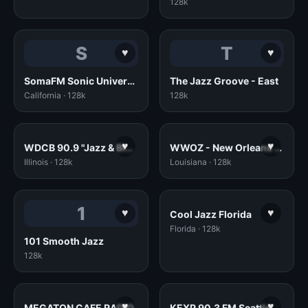
128k
S
T
♥
♥
SomaFM Sonic Universe (128k MP3)
The Jazz Groove - East
California · 128k
128k
♥
♥
WDCB 90.9 "Jazz & Blues" Chicago, IL
WWOZ - New Orleans Public Radio
Illinois · 128k
Louisiana · 128k
1
♥
♥
Cool Jazz Florida
Florida · 128k
101 Smooth Jazz
128k
♥
♥
MEGATON CAFE RADIO
KEXP 90.3 FM Seattle