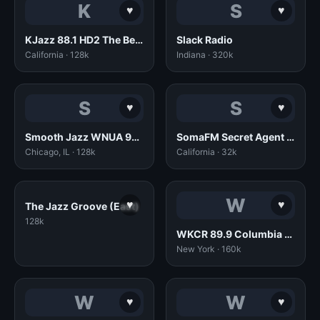
K
S
♥
♥
KJazz 88.1 HD2 The Bebop Channel
Slack Radio
California · 128k
Indiana · 320k
S
S
♥
♥
Smooth Jazz WNUA 95.5 Chicago, IL
SomaFM Secret Agent (32k AAC)
Chicago, IL · 128k
California · 32k
W
♥
♥
The Jazz Groove (East)
128k
WKCR 89.9 Columbia University - New York, NY
New York · 160k
W
W
♥
♥