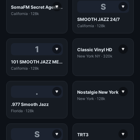
S
♥
♥
SomaFM Secret Agent (128k MP3)
California · 128k
SMOOTH JAZZ 24/7
California · 128k
1
♥
♥
Classic Vinyl HD
New York NY · 320k
101 SMOOTH JAZZ MELLOW MIX
California · 128k
.
♥
♥
Nostalgie New York
New York · 128k
.977 Smooth Jazz
Florida · 128k
S
♥
♥
TRT3