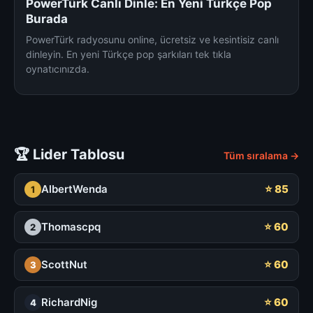
PowerTürk Canlı Dinle: En Yeni Türkçe Pop
Burada
PowerTürk radyosunu online, ücretsiz ve kesintisiz canlı
dinleyin. En yeni Türkçe pop şarkıları tek tıkla
oynatıcınızda.
🏆 Lider Tablosu
Tüm sıralama →
AlbertWenda
⭐ 85
1
Thomascpq
⭐ 60
2
ScottNut
⭐ 60
3
RichardNig
⭐ 60
4