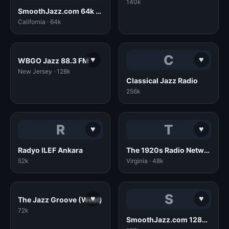
140k
SmoothJazz.com 64k aac+
California · 64k
C
♥
♥
WBGO Jazz 88.3 FM
New Jersey · 128k
Classical Jazz Radio
256k
R
T
♥
♥
Radyo ILEF Ankara
The 1920s Radio Network (MP3)
52k
Virginia · 48k
S
♥
♥
The Jazz Groove (West)
72k
SmoothJazz.com 128k mp3