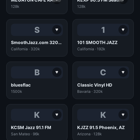
128k
128k
S
1
♥
♥
SmoothJazz.com 320k mp3
101 SMOOTH JAZZ
California · 320k
California · 192k
B
C
♥
♥
bluesflac
Classic Vinyl HD
1500k
Bavaria · 320k
K
K
♥
♥
KCSM Jazz 91.1 FM
KJZZ 91.5 Phoenix, AZ
San Mateo · 96k
Arizona · 128k