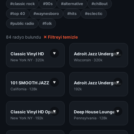
#classic rock
#90s
#alternative
#chillout
#top 40
#waynesboro
#hits
#eclectic
#public radio
#folk
84 radyo bulundu
✕ Filtreyi temizle
♥
♥
Classic Vinyl HD
Adroit Jazz Underground
New York NY · 320k
Wisconsin · 320k
♥
♥
101 SMOOTH JAZZ
Adroit Jazz Underground HD Opus
California · 128k
192k
♥
♥
Classic Vinyl HD Opus
Deep House Lounge
New York NY · 192k
Pennsylvania · 128k