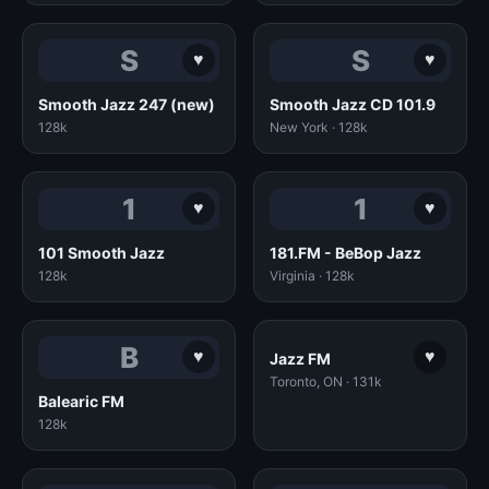
S
S
♥
♥
Smooth Jazz 247 (new)
Smooth Jazz CD 101.9
128k
New York · 128k
1
1
♥
♥
101 Smooth Jazz
181.FM - BeBop Jazz
128k
Virginia · 128k
B
♥
♥
Jazz FM
Toronto, ON · 131k
Balearic FM
128k