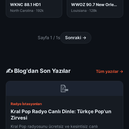
WKNC 88.1 HD1
WWOZ 90.7 New Orleans, LA
North Carolina · 192k
Louisiana · 128k
Sayfa 1 / 1s
Sonraki →
✍️ Blog'dan Son Yazılar
Tüm yazılar →
📝
Radyo İstasyonları
Kral Pop Radyo Canlı Dinle: Türkçe Pop'un
Zirvesi
Kral Pop radyosunu ücretsiz ve kesintisiz canlı