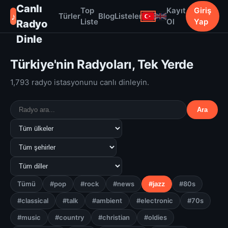
Canlı
Top
Kayıt
Giriş
♪
Türler
Blog
Listeler
Liste
Ol
Yap
Radyo
Dinle
Türkiye'nin Radyoları, Tek Yerde
1,793 radyo istasyonunu canlı dinleyin.
Ara
Tümü
#pop
#rock
#news
#jazz
#80s
#classical
#talk
#ambient
#electronic
#70s
#music
#country
#christian
#oldies