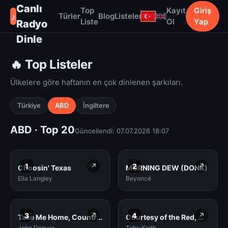
Canlı
Top
Kayıt
Giriş
♪
Türler
Blog
Listeler
Liste
Ol
Yap
Radyo
Dinle
🔥 Top Listeler
Ülkelere göre haftanın en çok dinlenen şarkıları.
Türkiye
ABD
İngiltere
ABD · Top 20
Güncellendi: 07.07.2026 18:07
1
↗
2
↗
Choosin' Texas
MORNING DEW (DONK)
Ella Langley
Beyoncé
3
↗
4
↗
Take Me Home, Country Roads (Original Version)
Courtesy of the Red, White and Blue (The Angry American)
John Denver
Toby Keith