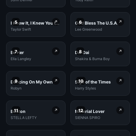
5
↗
6
↗
I Knew It, I Knew You (From "Toy Story 5")
God Bless The U.S.A.
Taylor Swift
Lee Greenwood
7
↗
8
↗
Be Her
Dai Dai
Ella Langley
Shakira & Burna Boy
9
↗
10
↗
Dancing On My Own
Sign of the Times
Robyn
Harry Styles
11
↗
12
↗
Boston
Material Lover
STELLA LEFTY
SIENNA SPIRO