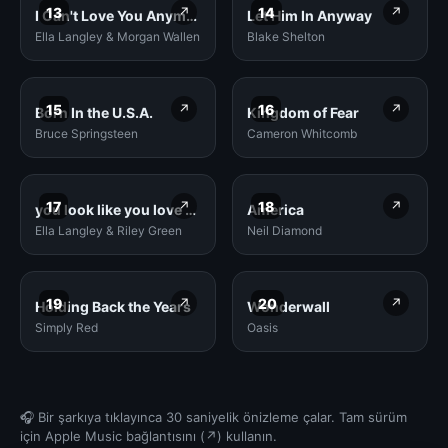
13
↗
14
↗
I Can't Love You Anymore
Let Him In Anyway
Ella Langley & Morgan Wallen
Blake Shelton
15
↗
16
↗
Born In the U.S.A.
Kingdom of Fear
Bruce Springsteen
Cameron Whitcomb
17
↗
18
↗
you look like you love me
America
Ella Langley & Riley Green
Neil Diamond
19
↗
20
↗
Holding Back the Years
Wonderwall
Simply Red
Oasis
🎧 Bir şarkıya tıklayınca 30 saniyelik önizleme çalar. Tam sürüm
için Apple Music bağlantısını (↗) kullanın.